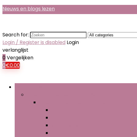
Nieuws en blogs lezen
Search for:
Login / Register is disabled
Login
verlanglijst
0
Vergelijken
0
€
0.00
Bladeren door rubrieken
Teken- en schildermaterialen
Teken- en schildermaterialen
Kleurpotloden
Penselen
Tekenpapier
Verf