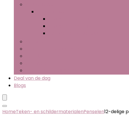
Knutselpakketten
Knutselpakketten
Knutselen met papier
Knutselen met zand
Sieraden en Kralenkits
Mozaïeken
Schorten en knutselschorten
Speelklei en -deeg
Stempelen
Teken- en schrijfborden
Deal van de dag
Blogs
Home
Teken- en schildermaterialen
Penselen
12-delige p