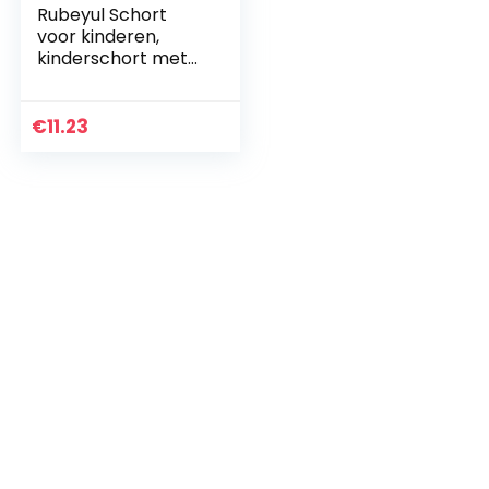
Rubeyul Schort
voor kinderen,
kinderschort met
zakken, kookschort
met lange
mouwen, voor
€
11.23
jongens en meisjes,
voor school…