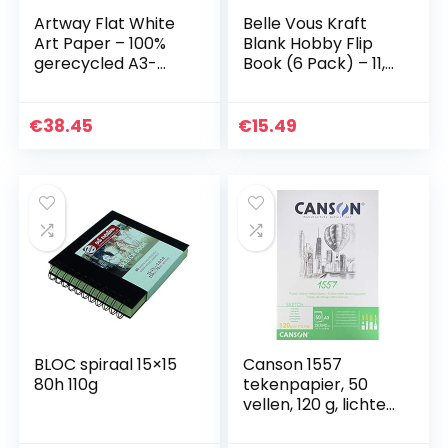
Artway Flat White
Belle Vous Kraft
Art Paper – 100%
Blank Hobby Flip
gerecycled A3-
Book (6 Pack) – 11,5
cartridge/tekenpa
x 6,5 cm – 180
pier (50% mix van
Pagina’s (90
koffiebekerafval) –
Vellen) Geen Uit
€
38.45
€
15.49
170 g/m² – A3…
Bloedend Schets…
BLOC spiraal 15×15
Canson 1557
80h 110g
tekenpapier, 50
vellen, 120 g, lichte
korrel, zuiver wit
29,7 x 42 cm – A3