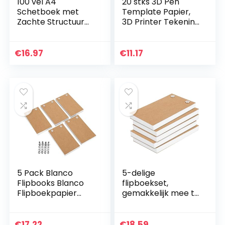
100 vel A4
20 stks 3D Pen
Schetboek met
Template Papier,
Zachte Structuur
3D Printer Tekening
voor het tekenen
Mallen Papieren
met potloden,
stencils voor 3D
Pennen, markers
Printer, 40 Cartoon
€
16.97
€
11.17
Schetsblok
Patronen…
spiraalgebonden
5 Pack Blanco
5-delige
Flipbooks Blanco
flipboekset,
Flipboekpapier
gemakkelijk mee te
met Gaten
nemen en op te
Flipbooks kit
slaan, voor
Flipbook
kalligrafie en
€
17.22
€
18.59