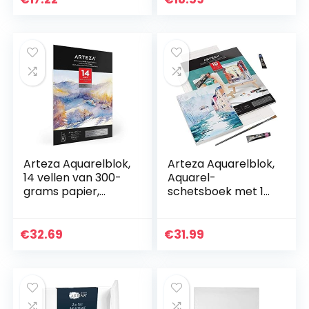
Animatiepapier
schilderen,
voor Tekenen
animatie-industrie…
Schetsen en…
Arteza Aquarelblok,
Arteza Aquarelblok,
14 vellen van 300-
Aquarel-
grams papier,
schetsboek met 10
Tekenblok A4,
vellen 300-grams
Schetsblok met
papier met
tekenpapier van
vouwbare frames,
€
32.69
€
31.99
100% katoen…
Aquarelpapier van
17,8 x 21,8…