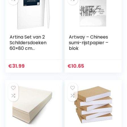
Artina Set van 2
Artway – Chinees
Schildersdoeken
sumi-rijstpapier –
60×80 cm
blok
Akademie – FSC®
Canvassen 2 Stuks
– Canvas Set
€
31.99
€
10.65
Dubbel Geprimed
Doek Wit…