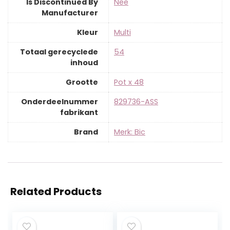
Is Discontinued By
‎Nee
Manufacturer
Kleur
‎Multi
Totaal gerecyclede
‎54
inhoud
Grootte
‎Pot x 48
Onderdeelnummer
‎829736-ASS
fabrikant
Brand
Merk: Bic
Related Products