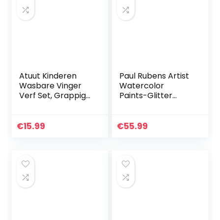
Atuut Kinderen
Paul Rubens Artist
Wasbare Vinger
Watercolor
Verf Set, Grappige
Paints-Glitter
Vinger Schilderen
effen kleuren-roze
Kit Vinger Tekenen
draagbare
Speelgoed
metalen behuizing
€
15.99
€
55.99
Educatief Tool Kit…
met Palette-24
kleurenset