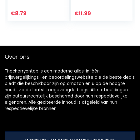
gekleurd met
penseel, 22
verschillende
€
8.79
€
11.99
creatieve
schilderkleuren,
hoog aandeel
kleurpigmenten,
Arylic Paint
extreem dekkend
Over ons
& sneldrogend,
voor tekenen
Thecherryontop is een moderne alles-in-één
prijsvergelijkings- en beoordelingswebsite die de beste deals
biedt die beschikbaar zijn op amazon en u op de hoogte
houdt via de laatst toegevoegde blogs. Alle afbeeldingen
zijn auteursrechtelijk beschermd door hun respectievelijke
eigenaren. Alle geciteerde inhoud is afgeleid van hun
respectievelijke bronnen.