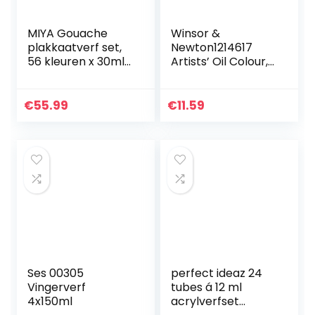
MIYA Gouache
Winsor &
plakkaatverf set,
Newton1214617
56 kleuren x 30ml
Artists’ Oil Colour,
Uniek Jelly Cup
professionele
ontwerp in een
olieverf met
draagtas, perfect
maximale
€
55.99
€
11.59
voor kunstenaars…
pigmentering en
lichtechtheid –
37ml…
Ses 00305
perfect ideaz 24
Vingerverf
tubes á 12 ml
4x150ml
acrylverfset