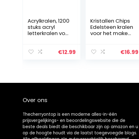
Acrylkralen, 1200
Kristallen Chips
stuks acryl
Edelsteen kralen
letterkralen voor
voor het maken
het maken van
van sieraden,
sieraden, doe-
Onregelmatige
het-zelf
chips Stenen
€
12.99
€
16.99
kindersieraden
kralen
kit met koord…
Natuurlijke
edelsteen…
Over ons
Thecherryontop is een moderne alles-in-één
prijsvergelijkings- en beoordelingswebsite die de
beste deals biedt die beschikbaar zijn op amazon en u
op de hoogte houdt via de laatst toegevoegde blogs.