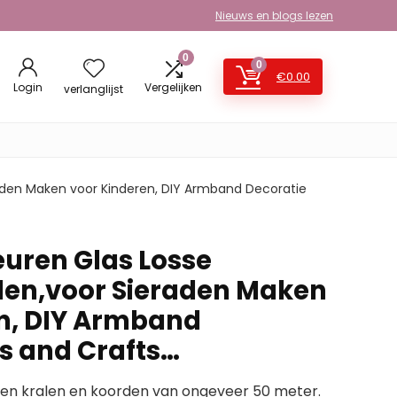
Nieuws en blogs lezen
0
0
€
0.00
Login
Vergelijken
verlanglijst
eraden Maken voor Kinderen, DIY Armband Decoratie
euren Glas Losse
alen,voor Sieraden Maken
n, DIY Armband
ts and Crafts…
zen kralen en koorden van ongeveer 50 meter.