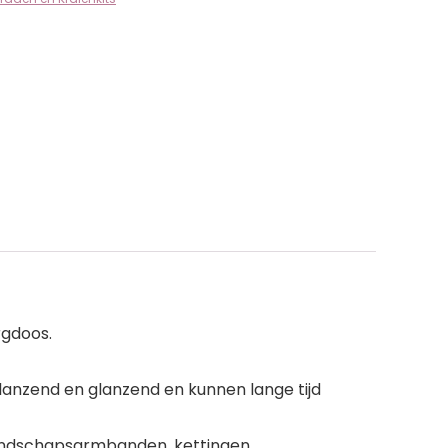
rgdoos.
glanzend en glanzend en kunnen lange tijd
riendschapsarmbanden, kettingen,