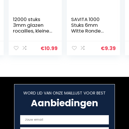
12000 stuks
SAVITA 1000
3mm glazen
Stuks 6mm
rocailles, kleine
Witte Ronde
pony kralen
Parels Kralen
ondoorzichtige
Satijn Losse
kleuren
Spacer Kralen
€
10.99
€
9.39
ambachtelijke
voor DIY Craft
rocailles mini
Kettingen
handgemaakte
Armbanden
…
Oorbellen…
WORD LID VAN ONZE MAILLIJST VOOR BEST
Aanbiedingen