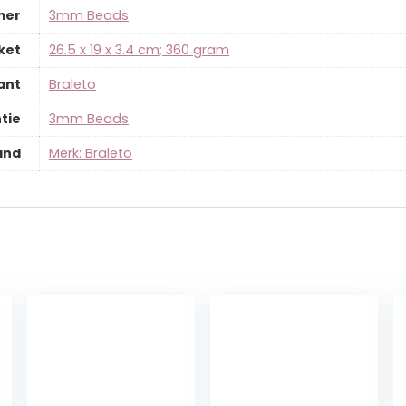
mer
‎3mm Beads
ket
‎26.5 x 19 x 3.4 cm; 360 gram
ant
‎Braleto
tie
‎3mm Beads
and
Merk: Braleto