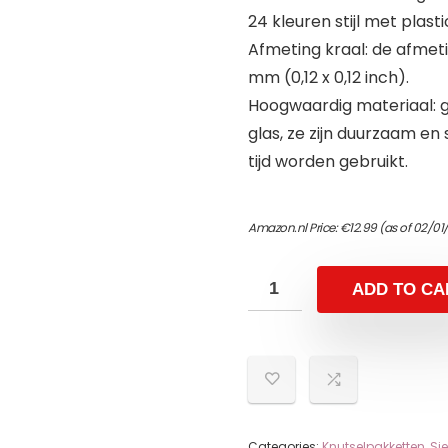
24 kleuren stijl met plas
Afmeting kraal: de afmet
mm (0,12 x 0,12 inch).
Hoogwaardig materiaal: g
glas, ze zijn duurzaam en
tijd worden gebruikt.
Amazon.nl Price:
€
12.99
(as of 02/01
ADD TO CA
Categories:
Knutselpakketten
,
Si