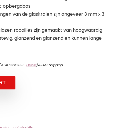
tic opbergdoos.
ingen van de glaskralen zijn ongeveer 3 mm x 3
lazen rocailles zijn gemaakt van hoogwaardig
 stevig, glanzend en glanzend en kunnen lange
/2024 23:26 PST-
Details
)
&
FREE Shipping
.
RT
eraden en Kralenkits