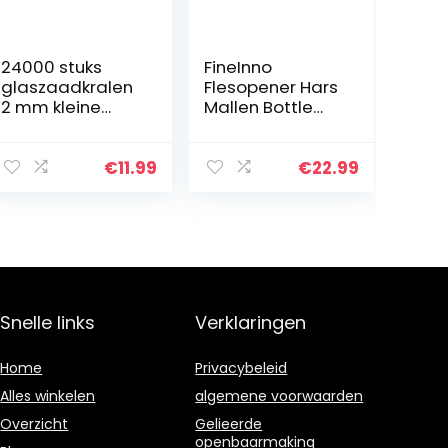
24000 stuks
FineInno
glaszaadkralen
Flesopener Hars
2 mm kleine
Mallen Bottle
pony kralen in
Opener Resin
diverse kleur
Molds Wijn Bier
ambachtelijke
Opener Siliconen
€
11.99
€
22.99
zaadkralen voor
Mallen with
sieraden maken
Schroef
DIY…
Moersleutel…
Snelle links
Verklaringen
Home
Privacybeleid
Alles winkelen
algemene voorwaarden
Overzicht
Gelieerde
openbaarmaking