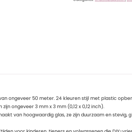
an ongeveer 50 meter. 24 kleuren stijl met plastic opbe
 zijn ongeveer 3 mm x 3 mm (0,12 x 0,12 inch).
maakt van hoogwaardig glas, ze zijn duurzaam en stevig, 
eftijden voor kinderen, tieners en volwassenen die DIY-v