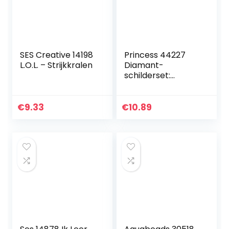
SES Creative 14198
Princess 44227
L.O.L. – Strijkkralen
Diamant-
schilderset:
versiering arelle,
bel en Raponszel
met prachtige
€
9.33
€
10.89
glittersteentjes,
meerkleurig