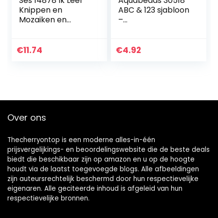
Ses 14878 Ik Leer
Aquabeads 30518
Knippen en
ABC & 123 sjabloon
Mozaiken en
–
Prikken, 36-72
knutselaccessoire
mnd
s
€
11.74
€
4.92
Over ons
Thecherryontop is een moderne alles-in-één
prijsvergelijkings- en beoordelingswebsite die de beste deals
biedt die beschikbaar zijn op amazon en u op de hoogte
houdt via de laatst toegevoegde blogs. Alle afbeeldingen
zijn auteursrechtelijk beschermd door hun respectievelijke
eigenaren. Alle geciteerde inhoud is afgeleid van hun
respectievelijke bronnen.