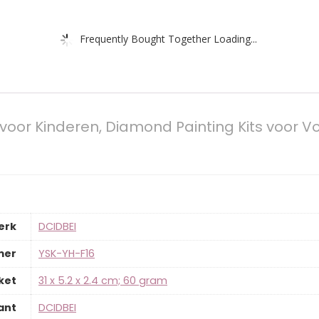
Frequently Bought Together Loading...
 voor Kinderen, Diamond Painting Kits voor 
erk
‎DCIDBEI
mer
‎YSK-YH-F16
ket
‎31 x 5.2 x 2.4 cm; 60 gram
ant
‎DCIDBEI