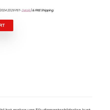
/2024 23:29 PST-
Details
)
&
FREE Shipping
.
RT