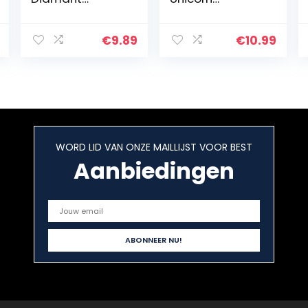
Schilderij Foto’s
knutselset
5D Diamant
Schilderij
€
9.89
€
10.99
Kinderen DIY
Schilderen op
Nummers
Volwassenen…
WORD LID VAN ONZE MAILLIJST VOOR BEST
Aanbiedingen