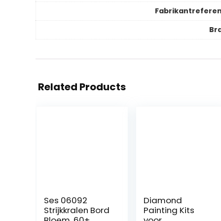
Fabrikantreferen
Br
Related Products
Ses 06092
Diamond
Strijkkralen Bord
Painting Kits
Bloem, 60+
voor