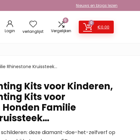
Nieuws en blogs lezen
0
0
€
0.00
Login
Vergelijken
verlanglijst
lie Rhinestone Kruissteek…
ting Kits voor Kinderen,
ting Kits voor
 Honden Familie
ruissteek…
childeren: deze diamant-doe-het-zelfverf op