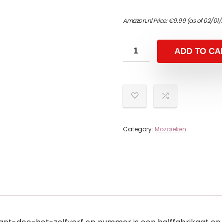
Amazon.nl Price:
€
9.99
(as of 02/01
ADD TO CA
Category:
Mozaïeken