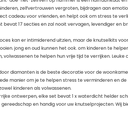
t-doe-het-zelfverf op nummer is een halffabrikaat en 
rminderen, zelfvertrouwen vergroten, bijdragen aan emo
ct cadeau voor vrienden, en helpt ook om stress te verl
bevat 17 secties en zal nooit vervagen, levendiger en bri
ces kan er intimiderend uitzien, maar de knutselkits voor 
tooien. jong en oud kunnen het ook. om kinderen te help
, volwassenen te helpen hun vrije tijd te verrijken. Leuke
f door diamanten is de beste decoratie voor de woonkame
ede manier om je te helpen stress te verminderen en de
 zowel kinderen als volwassenen.
urrijke ontwerpen, elke set bevat 1 x waterdicht helder sch
de gereedschap en handig voor uw knutselprojecten. Wij b