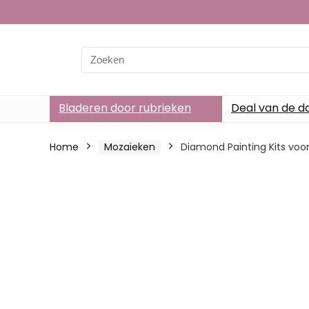
Search
for:
Bladeren door rubrieken
Deal van de d
Home
Mozaïeken
Diamond Painting Kits voo