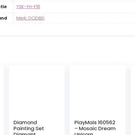
tie
‎YSK-YH-F16
and
Merk: DCIDBEI
Diamond
PlayMais 160562
Painting Set
– Mosaic Dream
Diamant
Unicorn