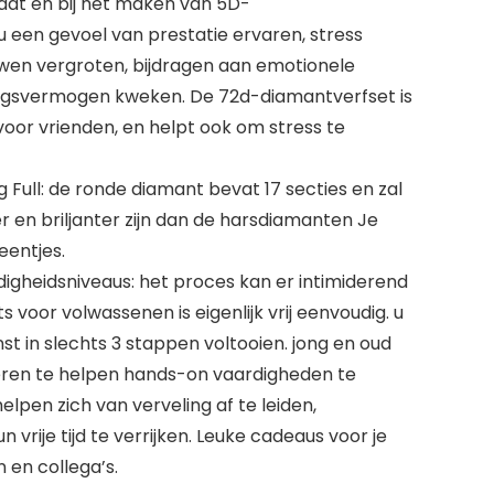
aat en bij het maken van 5D-
u een gevoel van prestatie ervaren, stress
wen vergroten, bijdragen aan emotionele
ngsvermogen kweken. De 72d-diamantverfset is
oor vrienden, en helpt ook om stress te
Full: de ronde diamant bevat 17 secties en zal
r en briljanter zijn dan de harsdiamanten Je
eentjes.
digheidsniveaus: het proces kan er intimiderend
ts voor volwassenen is eigenlijk vrij eenvoudig. u
t in slechts 3 stappen voltooien. jong en oud
eren te helpen hands-on vaardigheden te
elpen zich van verveling af te leiden,
vrije tijd te verrijken. Leuke cadeaus voor je
 en collega’s.