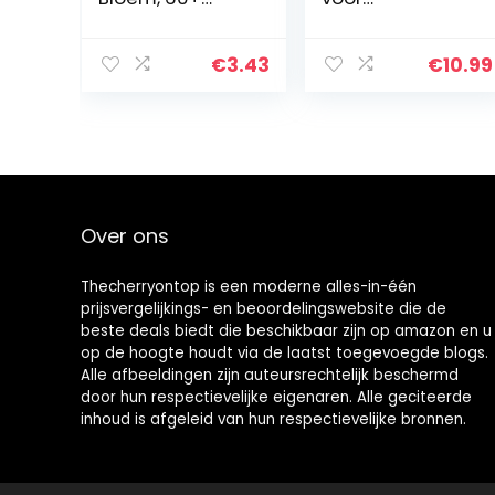
mnd,Geel
Volwassenen
Beginners
Disney Art, 5D
€
3.43
€
10.99
Diamant
Schilderij Home
Decor Craft,
Rhinestone…
Over ons
Thecherryontop is een moderne alles-in-één
prijsvergelijkings- en beoordelingswebsite die de
beste deals biedt die beschikbaar zijn op amazon en u
op de hoogte houdt via de laatst toegevoegde blogs.
Alle afbeeldingen zijn auteursrechtelijk beschermd
door hun respectievelijke eigenaren. Alle geciteerde
inhoud is afgeleid van hun respectievelijke bronnen.