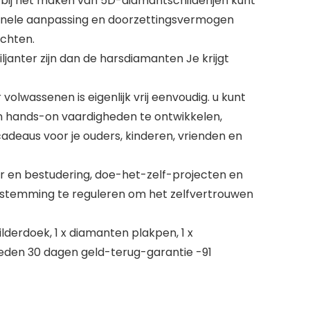
bij het maken van 5D-diamantschilderijen kunt
tionele aanpassing en doorzettingsvermogen
ichten.
ljanter zijn dan de harsdiamanten Je krijgt
volwassenen is eigenlijk vrij eenvoudig. u kunt
en hands-on vaardigheden te ontwikkelen,
 cadeaus voor je ouders, kinderen, vrienden en
r en bestudering, doe-het-zelf-projecten en
 stemming te reguleren om het zelfvertrouwen
ilderdoek, 1 x diamanten plakpen, 1 x
ieden 30 dagen geld-terug-garantie -91