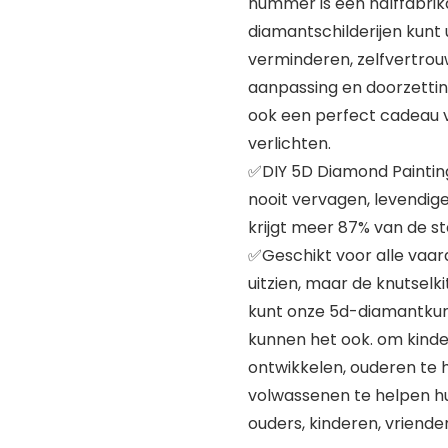
nummer is een halffabrik
diamantschilderijen kunt 
verminderen, zelfvertrou
aanpassing en doorzetti
ook een perfect cadeau v
verlichten.
✅DIY 5D Diamond Painting 
nooit vervagen, levendige
krijgt meer 87% van de st
✅Geschikt voor alle vaar
uitzien, maar de knutselki
kunt onze 5d-diamantkuns
kunnen het ook. om kind
ontwikkelen, ouderen te h
volwassenen te helpen hun 
ouders, kinderen, vrienden