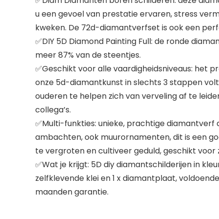
✅Diam Diamanten boren schilderen: deze diaman
u een gevoel van prestatie ervaren, stress ve
kweken. De 72d-diamantverfset is ook een perfe
✅DIY 5D Diamond Painting Full: de ronde diamant 
meer 87% van de steentjes.
✅Geschikt voor alle vaardigheidsniveaus: het pro
onze 5d-diamantkunst in slechts 3 stappen vol
ouderen te helpen zich van verveling af te leiden
collega’s.
✅Multi-funkties: unieke, prachtige diamantver
ambachten, ook muurornamenten, dit is een go
te vergroten en cultiveer geduld, geschikt voor
✅Wat je krijgt: 5D diy diamantschilderijen in kle
zelfklevende klei en 1 x diamantplaat, voldoen
maanden garantie.