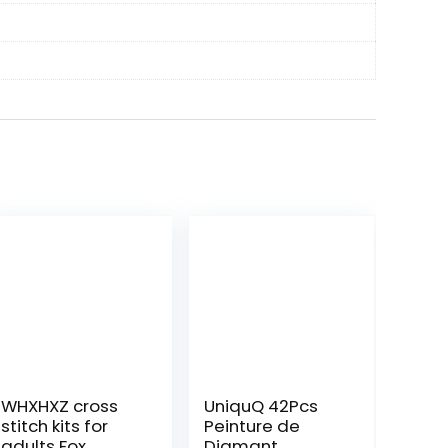
WHXHXZ cross
UniquQ 42Pcs
stitch kits for
Peinture de
adults Fox
Diamant