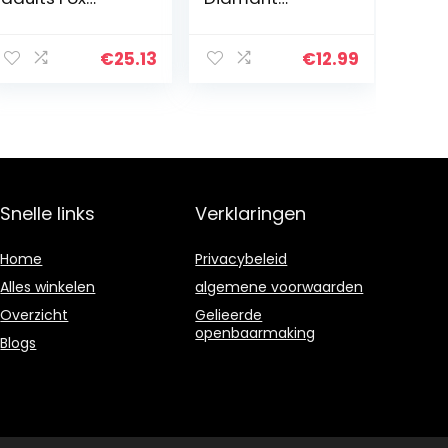
familie
Autocollants
40x50CM DIY
pour Enfant 5D
14CT Fabric
Diamant
€
25.13
€
12.99
Embroidery
Bricolage DIY
Crafts
Kits de Diamant
Needlepoint Kit
dotz Peinture
for Home…
par…
Snelle links
Verklaringen
Home
Privacybeleid
Alles winkelen
algemene voorwaarden
Overzicht
Gelieerde
openbaarmaking
Blogs