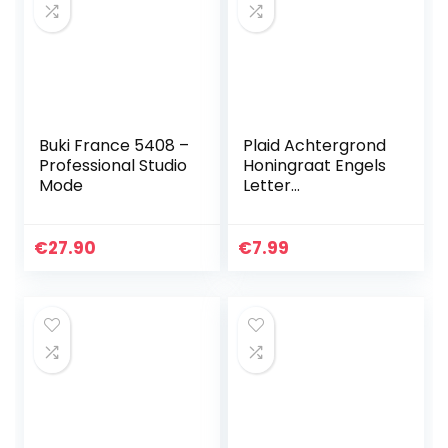
Buki France 5408 –
Plaid Achtergrond
Professional Studio
Honingraat Engels
Mode
Letter
Achtergrond
Vlinder Vintage
Telefoon Clear
€
27.90
€
7.99
Stempels voor
Kaarten Maken…