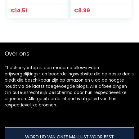
Kaarten Maken
Decoratie en
€
14.51
€
8.99
Scrapbooking
Over ons
Thecherryontop is een moderne alles-in-één
prijsvergelijkings- en beoordelingswebsite die de beste deals
biedt die beschikbaar zijn op amazon en u op de hoogte
houdt via de laatst toegevoegde blogs. Alle afbeeldingen
zijn auteursrechtelijk beschermd door hun respectievelijke
eigenaren. Alle geciteerde inhoud is afgeleid van hun
respectievelijke bronnen.
WORD LID VAN ONZE MAILLIJST VOOR BEST