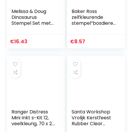
Melissa & Doug
Baker Ross
Dinosaurus
zelfkleurende
Stempel Set met
stempel”bosdiere
Kleurpotloden
n” als grappig
voor Kinderen |
speelgoed voor
Kunst en
kinderen tegen
€
16.43
€
8.57
Ambachten voor
een gunstige prijs
Kinderen Leeftijd
– perfect als
4…
kleine party-
verrassing voor
kinderen met
Halloween (10
stuks)
Ranger Distress
Santa Workshop
Mini Inkt s-Kit 12,
Vrolijk Kerstfeest
veelkleurig, 70 x 23
Rubber Clear
mm
Stempel voor