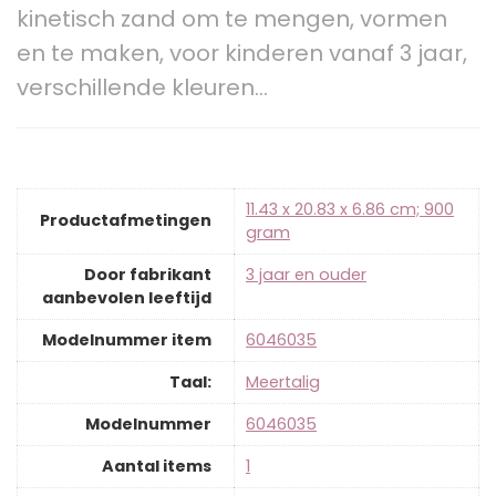
kinetisch zand om te mengen, vormen
en te maken, voor kinderen vanaf 3 jaar,
verschillende kleuren…
‎11.43 x 20.83 x 6.86 cm; 900
Productafmetingen
gram
Door fabrikant
‎3 jaar en ouder
aanbevolen leeftijd
Modelnummer item
‎6046035
Taal:
‎Meertalig
Modelnummer
‎6046035
Aantal items
‎1