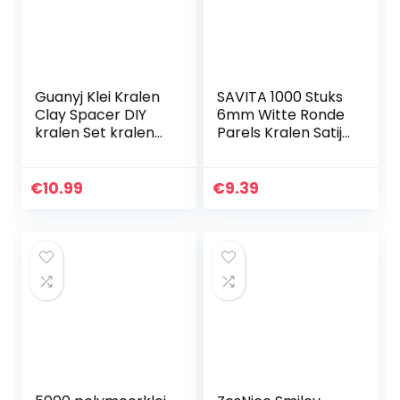
Guanyj Klei Kralen
SAVITA 1000 Stuks
Clay Spacer DIY
6mm Witte Ronde
kralen Set kralen
Parels Kralen Satijn
Kralen Armband
Losse Spacer
Ketting Maken Kit
Kralen voor DIY
kinderen DIY
Craft Kettingen
€
10.99
€
9.39
Kralen Met
Armbanden
Elastische…
Oorbellen…