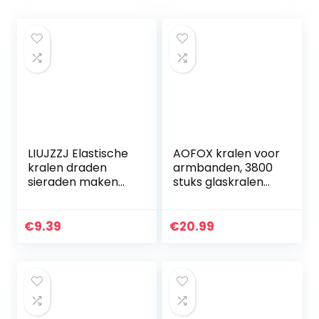
LIUJZZJ Elastische
AOFOX kralen voor
kralen draden
armbanden, 3800
sieraden maken
stuks glaskralen
string elastisch
met 1200 stuks
polyester koord
alfabetkralen
voor armbanden
sieraden kit voor
€
9.39
€
20.99
en ambachten, 0,8
armbanden,
mm…
sieraden…