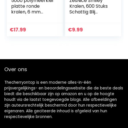
5000 polymeerklei
ZesNice Smiley
platte ronde
Kralen, 600 Stuks
kralen, 6 mm
Schattig Blij
platte
Gezicht Kralen
polymeerklei
voor het Maken
schijfkralen en
van Armbanden,
€
17.99
€
9.99
218-delige witte
Kleurrijke Kralen
letters AZ met
met 7M…
120…
Over ons
Thecherryontop is een moderne alles-in-één
prijsvergelijkings- en beoordelingswebsite die de beste deals
biedt die beschikbaar zijn op amazon en u op de hoogte
houdt via de laatst toegevoegde blogs. Alle afbeeldingen
zijn auteursrechtelijk beschermd door hun respectievelijke
eigenaren. Alle geciteerde inhoud is afgeleid van hun
respectievelijke bronnen.