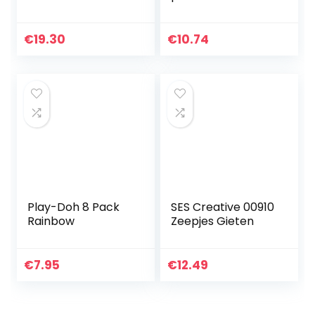
Speelgoeddinosau
rus Voor Kinderen
Vanaf 3 Jaar Met 2
€
19.30
€
10.74
Play-Doh-Eieren
Van Elk 71 Gram
Play-Doh 8 Pack
SES Creative 00910
Rainbow
Zeepjes Gieten
€
7.95
€
12.49