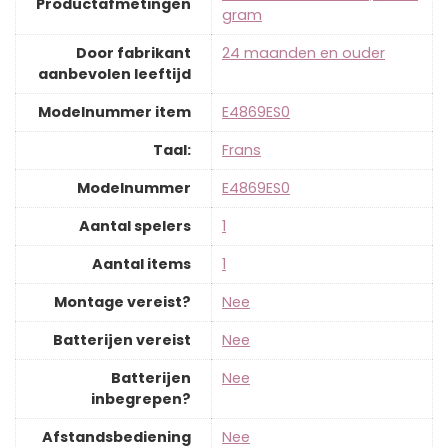
Productafmetingen
gram
Door fabrikant
‎24 maanden en ouder
aanbevolen leeftijd
Modelnummer item
‎E4869ES0
Taal:
‎Frans
Modelnummer
‎E4869ES0
Aantal spelers
‎1
Aantal items
‎1
Montage vereist?
‎Nee
Batterijen vereist
‎Nee
Batterijen
‎Nee
inbegrepen?
Afstandsbediening
‎Nee