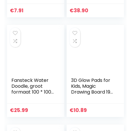
vanaf 3 jaar
aansteker met
veiligheidsschakel
€
7.91
€
38.90
aar USB plasma
oplaadbare…
Fansteck Water
3D Glow Pads for
Doodle, groot
Kids, Magic
formaat 100 * 100
Drawing Board 19
tekenmat met 3
Stencils, Portable
waterborstels,
Glow Board Pad 4
tekenblokken,
Drawing Pens,
€
25.99
€
10.89
patronen,
Magic Drawing
afdichtingen…
pad…