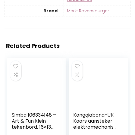
Brand
Merk: Ravensburger
Related Products
Simba 106334148 –
Kongqiabona-UK
Art & Fun klein
Kaars aansteker
tekenbord, 16×13
elektromechanisc
cm, meerkleurig,
he boog stevige