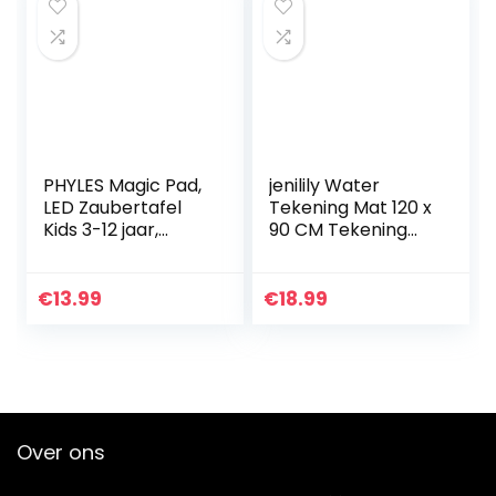
PHYLES Magic Pad,
jenilily Water
LED Zaubertafel
Tekening Mat 120 x
Kids 3-12 jaar,
90 CM Tekening
enthält 19 Magic
Doodle Mat Pad
Board
Pennen & 8
(Buchstaben,
Stempels
€
13.99
€
18.99
Zahlen, Muster), 4
Speelgoed Voor
Zeichenstifte…
Kinderen Jongens…
Over ons