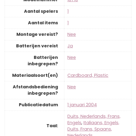
Aantal spelers
‎1
Aantal items
‎1
Montage vereist?
‎Nee
Batterijen vereist
‎Ja
Batterijen
‎Nee
inbegrepen?
Materiaalsoort(en)
‎Cardboard, Plastic
Afstandsbediening
‎Nee
inbegrepen?
Publicatiedatum
‎1 januari 2004
‎Duits, Nederlands, Frans,
Engels
,
‎Italiaans, Engels,
Taal:
Duits, Frans, Spaans,
Nederlands