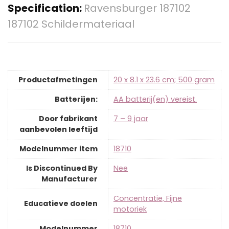
Specification:
Ravensburger 187102
187102 Schildermateriaal
Productafmetingen
‎20 x 8.1 x 23.6 cm; 500 gram
Batterijen:
‎AA batterij(en) vereist.
Door fabrikant
‎7 – 9 jaar
aanbevolen leeftijd
Modelnummer item
‎18710
Is Discontinued By
‎Nee
Manufacturer
‎Concentratie, Fijne
Educatieve doelen
motoriek
Modelnummer
‎18710