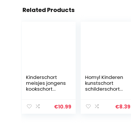
Related Products
Kinderschort
Homyl Kinderen
meisjes jongens
kunstschort
kookschort
schilderschort
kinderen, schort
waterdichte
schilderschort
schilderjas met
knutselschort
lange mouwen
€
10.99
€
8.39
voor kinderen
kinderschort –
oranje, L