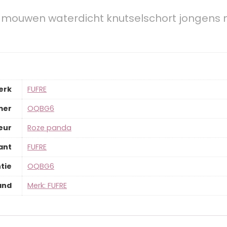
e mouwen waterdicht knutselschort jongens 
erk
‎FUFRE
mer
‎OQBG6
eur
‎Roze panda
ant
‎FUFRE
tie
‎OQBG6
and
Merk: FUFRE