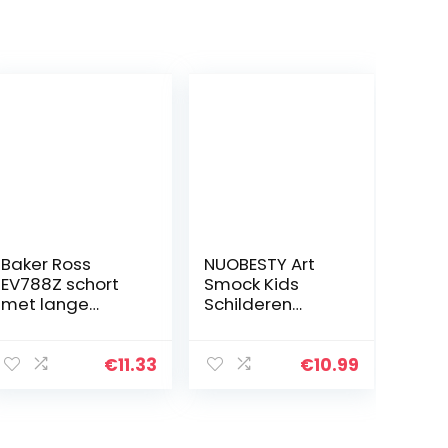
Baker Ross
NUOBESTY Art
EV788Z schort
Smock Kids
met lange
Schilderen
mouwen – pak
Smock
van 1, KLEINE
Waterdichte
afveegbare
Kinderen Artiest
€
11.33
€
10.99
overall voor
Schorten met
kinderen van 1
Lange Mouw
tot 3 jaar voor…
Geschikt voor
130-150cm…