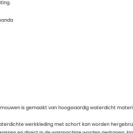
ting.
 panda
 mouwen is gemaakt van hoogwaardig waterdicht materiaal 
aterdichte werkkleding met schort kan worden hergebruikt
assen en direct in de wasmachine worden gedragen, kind