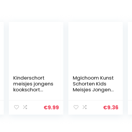
Kinderschort
Mgichoom Kunst
meisjes jongens
Schorten Kids
kookschort
Meisjes Jongens
kinderen, schort
Kunst Smock
schilderschort
Waterdichte
knutselschort
Kunstenaar
€
9.99
€
9.36
voor kinderen
Schort Lange
Mouw Voeding
Schort Met 1…