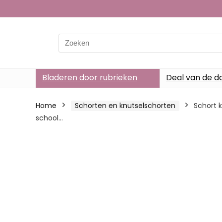
Search
for:
Bladeren door rubrieken
Deal van de d
Home
Schorten en knutselschorten
Schort 
school…