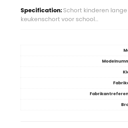
Specification:
Schort kinderen lang
keukenschort voor school…
M
Modelnum
Kl
Fabrik
Fabrikantreferen
Br