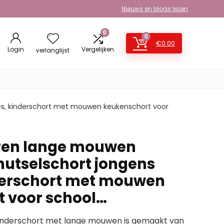
Nieuws en blogs lezen
0
0
€
0.00
Login
Vergelijken
verlanglijst
es, kinderschort met mouwen keukenschort voor
eren lange mouwen
nutselschort jongens
derschort met mouwen
 voor school…
 kinderschort met lange mouwen is gemaakt van