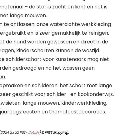
teriaal – de stof is zacht en licht en het is
l met lange mouwen.
en te ontlassen: onze waterdichte werkkleding
gebruikt en is zeer gemakkelijk te reinigen.
et de hand worden gewassen en direct in de
gen, kinderschorten kunnen de wastijd
te schilderschort voor kunstenaars mag niet
 worden gedroogd en na het wassen geen
an.
 opmaken en schilderen: het schort met lange
zeer geschikt voor schilder- en kookonderwijs,
kwisieten, lange mouwen, kinderwerkkleding,
jaardagsfeesten en themafeestdecoraties.
/2024 23:32 PST-
Details
)
&
FREE Shipping
.