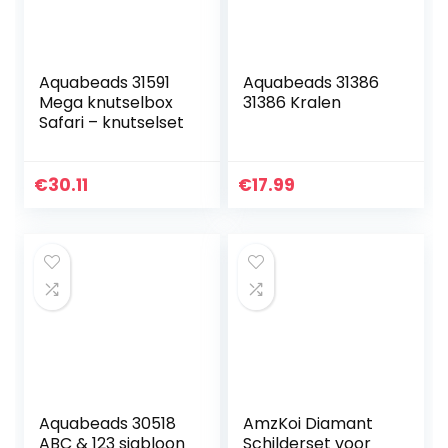
Aquabeads 31591
Aquabeads 31386
Mega knutselbox
31386 Kralen
Safari – knutselset
€
30.11
€
17.99
Aquabeads 30518
AmzKoi Diamant
ABC & 123 sjabloon
Schilderset voor