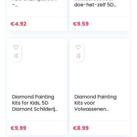
–
doe-het-zelf 5D
knutselaccessoire
diamond painting,
s
kat, schilderen op
nummer, diamant,
€
4.92
€
9.59
schilderij, kunst…
Diamond Painting
Diamond Painting
Kits for Kids, 5D
Kits voor
Diamant Schilderij
Volwassenen
voor volwassenen
Beginner Art Tijger
Olifanten
5D Painting Kit
Rhinestone
Home Decor Craft
€
9.99
€
8.99
Embroidery
Rhinestone