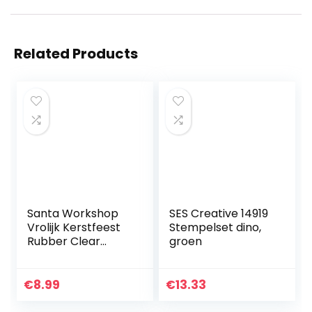
Related Products
Santa Workshop
SES Creative 14919
Vrolijk Kerstfeest
Stempelset dino,
Rubber Clear
groen
Stempel voor
Kaarten Maken
Decoratie en
€
8.99
€
13.33
Scrapbooking