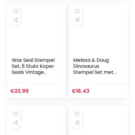
Wax Seal Stempel
Melissa & Doug
Set, 6 Stuks Koper
Dinosaurus
Seals Vintage
Stempel Set met
Klassieke
Kleurpotloden
Romantische
voor Kinderen |
Creatieve
Kunst en
€
22.99
€
16.43
Afdichting Kit voor
Ambachten voor
Vakantie…
Kinderen Leeftijd
4…