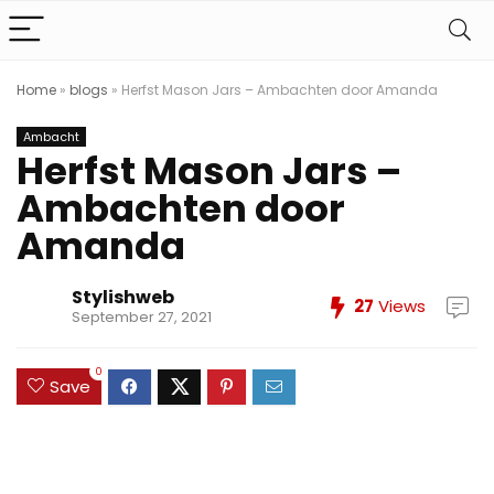
Home
»
blogs
»
Herfst Mason Jars – Ambachten door Amanda
Ambacht
Herfst Mason Jars –
Ambachten door
Amanda
Stylishweb
27
Views
September 27, 2021
0
Save