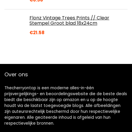
Flonz Vintage Trees Prints // Clear
Stempel Groot blad 18x24cm
€
21.58
Over ons
Thecherryontop is een moderne alles-in-één
prijsvergelijkings- en beoordelingswebsite die de beste deals
biedt die beschikbaar zijn op amazon en u op de hoogte
houdt via de laatst toegevoegde blogs. Alle afbeeldingen
zijn auteursrechtelijk beschermd door hun respectievelijke
eigenaren. Alle geciteerde inhoud is afgeleid van hun
respectievelijke bronnen.