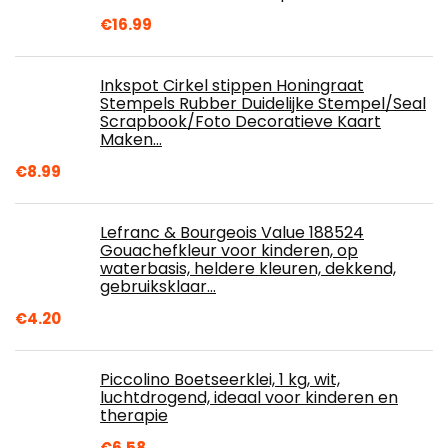
€
16.99
Inkspot Cirkel stippen Honingraat
Stempels Rubber Duidelijke Stempel/Seal
Scrapbook/Foto Decoratieve Kaart
Maken…
€
8.99
Lefranc & Bourgeois Value 188524
Gouachefkleur voor kinderen, op
waterbasis, heldere kleuren, dekkend,
gebruiksklaar…
€
4.20
Piccolino Boetseerklei, 1 kg, wit,
luchtdrogend, ideaal voor kinderen en
therapie
€
6.58