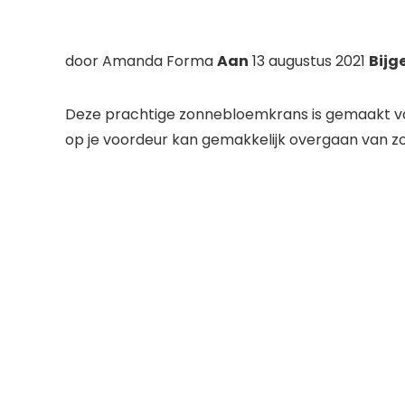
Auteur
door
Amanda Forma
Aan
13 augustus 2021
Bijg
Deze prachtige zonnebloemkrans is gemaakt van 
op je voordeur kan gemakkelijk overgaan van z