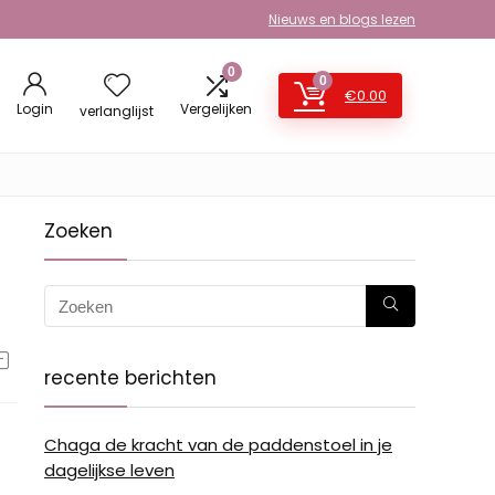
Nieuws en blogs lezen
0
0
€
0.00
Login
Vergelijken
verlanglijst
Zoeken
recente berichten
Chaga de kracht van de paddenstoel in je
dagelijkse leven