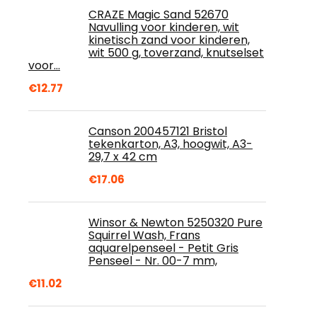
CRAZE Magic Sand 52670
Navulling voor kinderen, wit
kinetisch zand voor kinderen,
wit 500 g, toverzand, knutselset
voor…
€
12.77
Canson 200457121 Bristol
tekenkarton, A3, hoogwit, A3-
29,7 x 42 cm
€
17.06
Winsor & Newton 5250320 Pure
Squirrel Wash, Frans
aquarelpenseel - Petit Gris
Penseel - Nr. 00-7 mm,
€
11.02