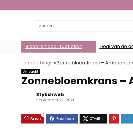
Search
for:
Bladeren door rubrieken
Deal van de d
Home
»
blogs
»
Zonnebloemkrans – Ambachte
Ambacht
Zonnebloemkrans –
Stylishweb
September 27, 2021
0
Save